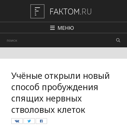
МЕНЮ
Политика
Общество
Наука и техника
Учёные открыли новый
Авто
способ пробуждения
Происшествия
спящих нервных
Редакция
стволовых клеток