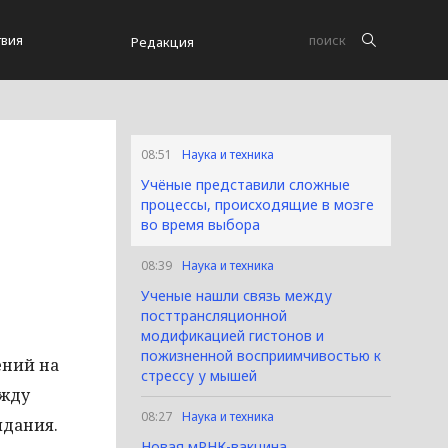
вия
Редакция
08:51
Наука и техника
Учёные представили сложные
процессы, происходящие в мозге
во время выбора
08:39
Наука и техника
Ученые нашли связь между
посттрансляционной
модификацией гистонов и
пожизненной восприимчивостью к
ений на
стрессу у мышей
ежду
08:27
Наука и техника
идания.
Новая мРНК-вакцина