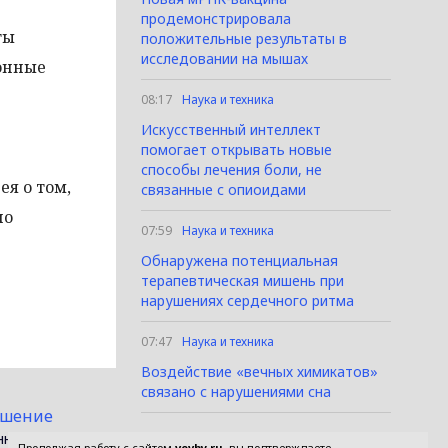
продемонстрировала
ты
положительные результаты в
исследовании на мышах
ронные
08:17
Наука и техника
Искусственный интеллект
помогает открывать новые
способы лечения боли, не
ея о том,
связанные с опиоидами
по
07:59
Наука и техника
Обнаружена потенциальная
терапевтическая мишень при
нарушениях сердечного ритма
07:47
Наука и техника
Воздействие «вечных химикатов»
связано с нарушениями сна
ашение
нных технологий и массовых коммуникаций (Роскомнадзор).
Продолжая работу с сайтом
vevby.ru
, вы подтверждаете