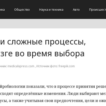
ика
Общество
Наука и техника
Авто
Происшест
и сложные процессы,
зге во время выбора
очник: medicalxpress.com , Источник фото: freepik.com
йробиологии показали, что в процессе принятия реш
оисходят определённые изменения. Люди выбирают м
сы, а также учитывая свои предпочтения, цели и ож