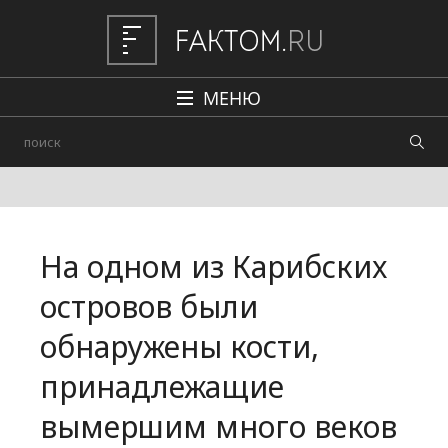
МЕНЮ
Политика
Общество
Наука и техника
На одном из Карибских
Авто
островов были
Происшествия
обнаружены кости,
Редакция
принадлежащие
вымершим много веков