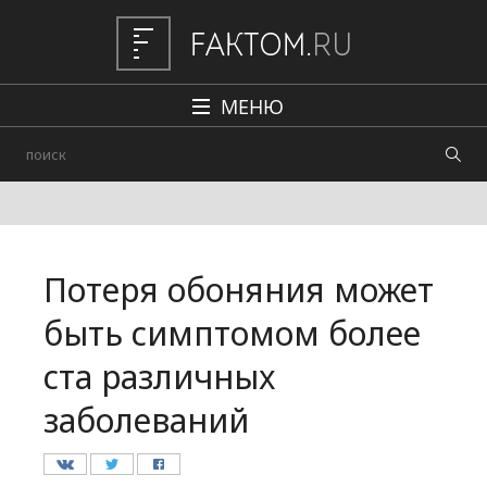
МЕНЮ
Политика
Общество
Наука и техника
Потеря обоняния может
Авто
быть симптомом более
Происшествия
ста различных
Редакция
заболеваний