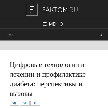
МЕНЮ
Политика
Общество
Наука и техника
Авто
Цифровые технологии в
Происшествия
лечении и профилактике
Редакция
диабета: перспективы и
вызовы