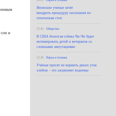
16:23
Наука и техника
Японские ученые хотят
менимым
внедрить процедуру опознания по
отпечаткам стоп
12:43
Общество
 сон и
В США безногая собака Чи-Чи будет
мотивировать детей и ветеранов со
сложными ампутациями
12:26
Наука и техника
Учёные просят не кормить диких уток
хлебом – это загрязняет водоемы