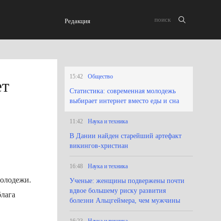
Редакция
15:42
Общество
ет
Статистика: современная молодежь
выбирает интернет вместо еды и сна
11:42
Наука и техника
В Дании найден старейший артефакт
викингов-христиан
16:48
Наука и техника
молодежи.
Ученые: женщины подвержены почти
вдвое большему риску развития
блага
болезни Альцгеймера, чем мужчины