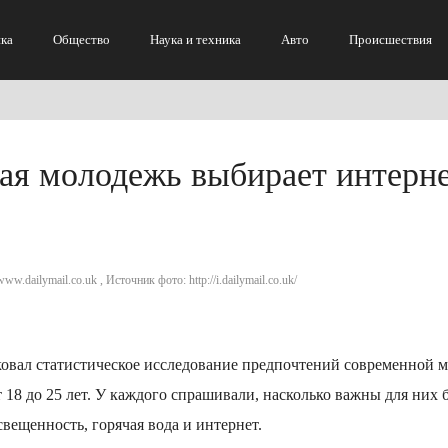
ка
Общество
Наука и техника
Авто
Происшествия
ная молодежь выбирает интерн
ww.dailymail.co.uk , Источник фото: http://i.dailymail.co.uk/
иковал статистическое исследование предпочтений современной 
т 18 до 25 лет. У каждого спрашивали, насколько важны для них 
свещенность, горячая вода и интернет.