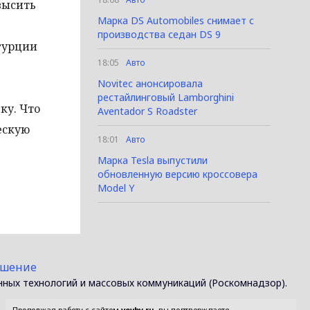
высить
Марка DS Automobiles снимает с
производства седан DS 9
игурции
18:05
Авто
Novitec анонсировала
рестайлинговый Lamborghini
ку. Что
Aventador S Roadster
ескую
18:01
Авто
Марка Tesla выпустили
обновленную версию кроссовера
Model Y
ашение
нных технологий и массовых коммуникаций (Роскомнадзор).
Продолжая работу с сайтом
vevby.ru
, вы подтверждаете