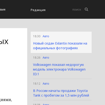
вия
Редакция
18:30
Авто
ых
Новый седан Exlantix показали на
официальных фотографиях
18:26
Авто
Volkswagen показал недорогую
модель электрокара Volkswagen
ID.1
18:12
Авто
В России начаты продажи Toyota
Tank с пробегом за 1,5 млн рублей
циями,
18:08
Авто