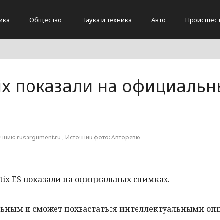
ика
Общество
Наука и техника
Авто
Происшест
ix показали на официальн
очник: rusargument.ru , Источник фото: Авторевю
tix ES показали на официальных снимках.
льным и сможет похвастаться интеллектуальными оп