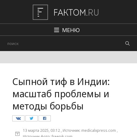
МЕНЮ
Политика
Общество
Наука и техника
Сыпной тиф в Индии:
Авто
масштаб проблемы и
Происшествия
методы борьбы
Редакция
13 марта 2025, 03:12 , Источник: medicalxpress.com ,
Источник фото: freepik.com