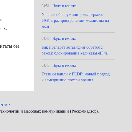
04:51
Наука и техника
Учёные обнаружили роль фермента
т
FAK в распространении меланомы на
мозг
чаях.
04:49
Наука и техника
нтаты без
Как препарат зотатифин борется с
раком: блокирование хеликазы eIF4a
04:45
Наука и техника
Глазные капли с PEDF: новый подход
к замедлению потери зрения
ение
 технологий и массовых коммуникаций (Роскомнадзор).