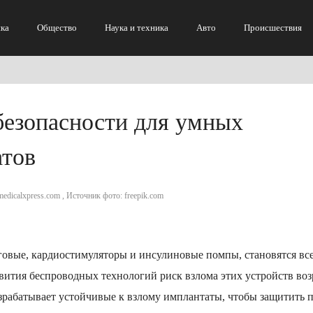
ка
Общество
Наука и техника
Авто
Происшествия
безопасности для умных
атов
medicalxpress.com , Источник фото: freepik.com
овые, кардиостимуляторы и инсулиновые помпы, становятся все
ития беспроводных технологий риск взлома этих устройств возр
рабатывает устойчивые к взлому имплантаты, чтобы защитить 