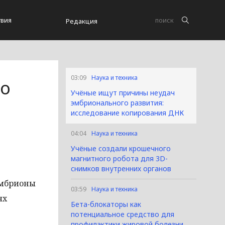
вия
Редакция
03:09
Наука и техника
го
Учёные ищут причины неудач
эмбрионального развития:
исследование копирования ДНК
04:04
Наука и техника
Учёные создали крошечного
магнитного робота для 3D-
снимков внутренних органов
эмбрионы
03:59
Наука и техника
ях
Бета-блокаторы как
потенциальное средство для
профилактики жировой болезни