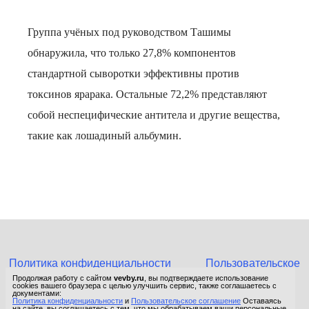
Группа учёных под руководством Ташимы
обнаружила, что только 27,8% компонентов
стандартной сыворотки эффективны против
токсинов ярарака. Остальные 72,2% представляют
собой неспецифические антитела и другие вещества,
такие как лошадиный альбумин.
Политика конфиденциальности
Пользовательское
соглашение
Продолжая работу с сайтом
vevby.ru
, вы подтверждаете использование
cookies вашего браузера с целью улучшить сервис, также соглашаетесь с
© 2015-2026 Сетевое издание «Фактом». Зарегистрировано в
документами:
Политика конфиденциальности
и
Пользовательское соглашение
Оставаясь
Федеральной службе по надзору в сфере связи, информационных
на сайте, вы соглашаетесь с тем, что мы обрабатываем ваши персональные