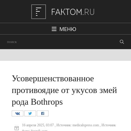
МЕНЮ
Политика
Общество
Наука и техника
Авто
Усовершенствованное
Происшествия
противоядие от укусов змей
Редакция
рода Bothrops
16 апреля 2025, 03:07 , Источник: medicalxpress.com , Источник