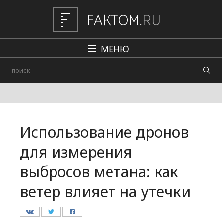
МЕНЮ
Политика
Общество
Наука и техника
Использование дронов
Авто
для измерения
Происшествия
выбросов метана: как
Редакция
ветер влияет на утечки