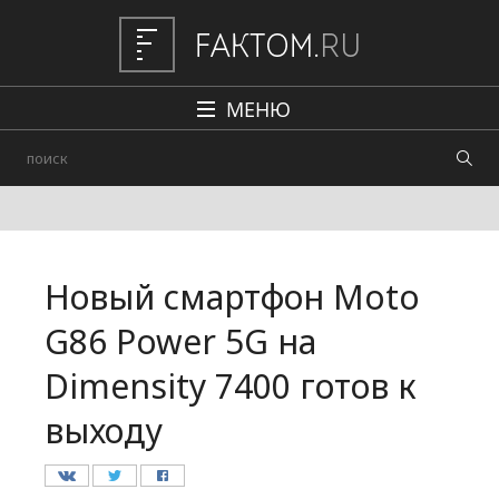
МЕНЮ
Политика
Общество
Наука и техника
Новый смартфон Moto
Авто
G86 Power 5G на
Происшествия
Dimensity 7400 готов к
Редакция
выходу