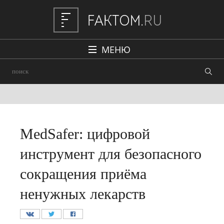
МЕНЮ
Политика
Общество
Наука и техника
Авто
MedSafer: цифровой
Происшествия
инструмент для безопасного
Редакция
сокращения приёма
ненужных лекарств