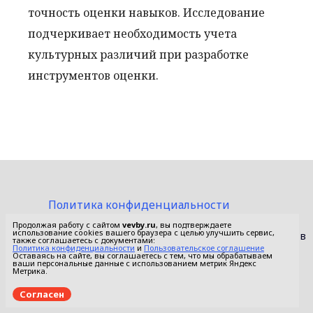
точность оценки навыков. Исследование
подчеркивает необходимость учета
культурных различий при разработке
инструментов оценки.
Политика конфиденциальности
Пользовательское соглашение
Продолжая работу с сайтом
vevby.ru
, вы подтверждаете
использование cookies вашего браузера с целью улучшить сервис,
© 2015-2026 Сетевое издание «Фактом». Зарегистрировано в
также соглашаетесь с документами:
Федеральной службе по надзору в сфере связи,
Политика конфиденциальности
и
Пользовательское соглашение
Оставаясь на сайте, вы соглашаетесь с тем, что мы обрабатываем
информационных технологий и массовых коммуникаций
ваши персональные данные с использованием метрик Яндекс
(Роскомнадзор).
Метрика.
Реестровая запись ЭЛ No ФС 77 - 67652 от 10.11.2016.
Согласен