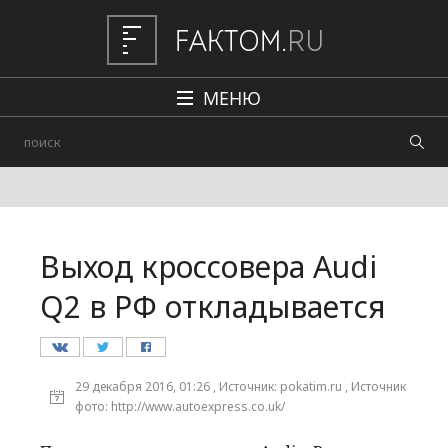
МЕНЮ
Политика
Общество
Наука и техника
Выход кроссовера Audi
Авто
Q2 в РФ откладывается
Происшествия
Редакция
29 декабря 2016, 01:26 , Источник: pokatim.ru , Источник
фото: http://www.autoexpress.co.uk/