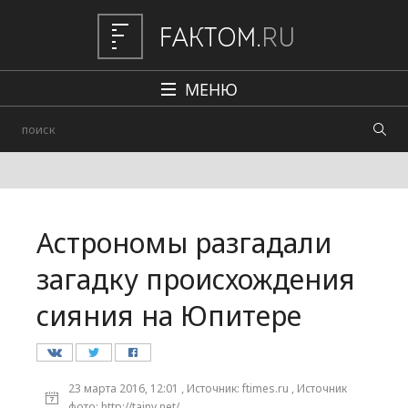
МЕНЮ
Политика
Общество
Наука и техника
Астрономы разгадали
Авто
загадку происхождения
Происшествия
сияния на Юпитере
Редакция
23 марта 2016, 12:01 , Источник: ftimes.ru , Источник
фото: http://tainy.net/