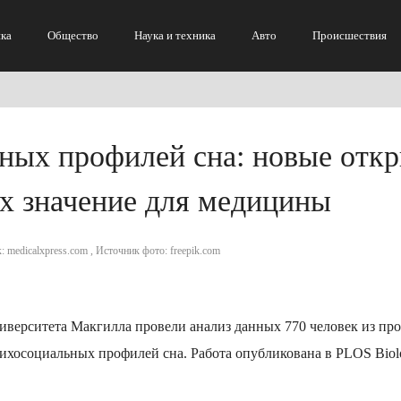
ка
Общество
Наука и техника
Авто
Происшествия
ных профилей сна: новые отк
их значение для медицины
: medicalxpress.com , Источник фото: freepik.com
иверситета Макгилла провели анализ данных 770 человек из про
сихосоциальных профилей сна. Работа опубликована в PLOS Biol