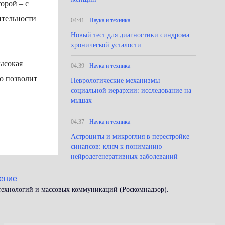
орой – с
ительности
04:41
Наука и техника
Новый тест для диагностики синдрома
хронической усталости
ысокая
04:39
Наука и техника
о позволит
Неврологические механизмы
социальной иерархии: исследование на
мышах
04:37
Наука и техника
Астроциты и микроглия в перестройке
синапсов: ключ к пониманию
нейродегенеративных заболеваний
ение
 технологий и массовых коммуникаций (Роскомнадзор).