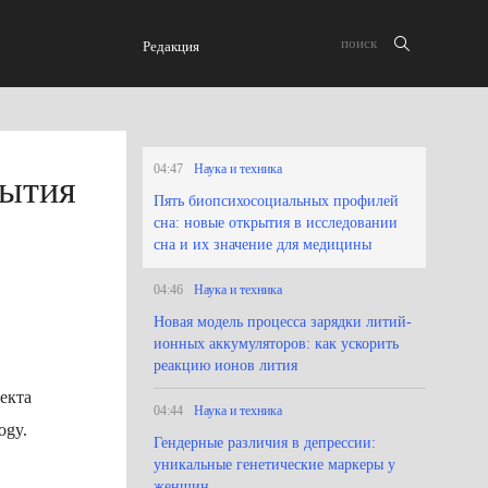
Редакция
04:47
Наука и техника
рытия
Пять биопсихосоциальных профилей
сна: новые открытия в исследовании
сна и их значение для медицины
04:46
Наука и техника
Новая модель процесса зарядки литий-
ионных аккумуляторов: как ускорить
реакцию ионов лития
екта
04:44
Наука и техника
ogy.
Гендерные различия в депрессии:
уникальные генетические маркеры у
женщин