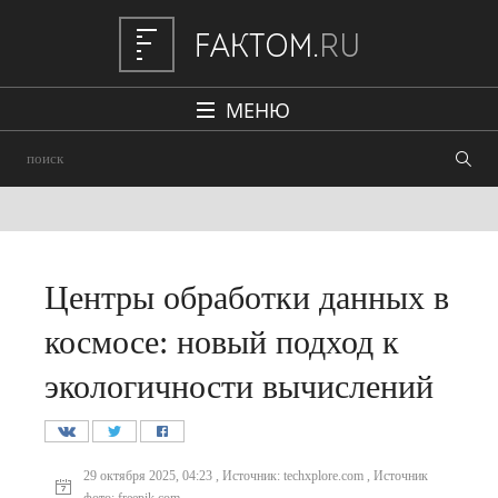
МЕНЮ
Политика
Общество
Наука и техника
Авто
Центры обработки данных в
Происшествия
космосе: новый подход к
Редакция
экологичности вычислений
29 октября 2025, 04:23 , Источник: techxplore.com , Источник