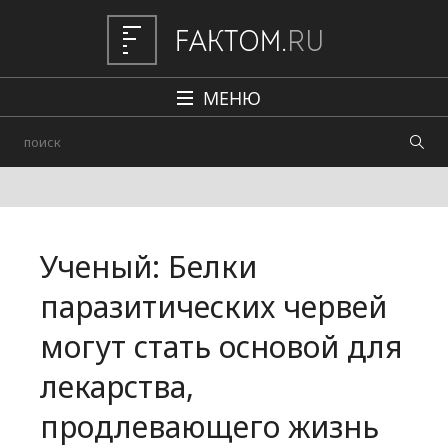
МЕНЮ
Политика
Общество
Наука и техника
Ученый: Белки
Авто
паразитических червей
Происшествия
могут стать основой для
Редакция
лекарства,
продлевающего жизнь