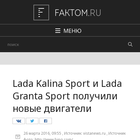
МЕНЮ
Политика
Общество
Наука и техника
Lada Kalina Sport и Lada
Авто
Granta Sport получили
Происшествия
новые двигатели
Редакция
26 марта 2016, 09:55 , Источник: vistanews.ru , Источник
фото: http://www.bing.com/