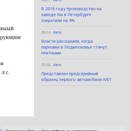
В 2016 году производство на
заводе Kia в Петербурге
сократили на 4%
ровыый
06:14
Авто
ерирующим
Власти рассказали, когда
парковки в Подмосковье станут
платными
ки
05:58
Авто
л.с.
Представлен предсерийный
образец первого автомобиля WEY
ашение
Продолжая работу с сайтом
vevby.ru
, вы подтверждаете