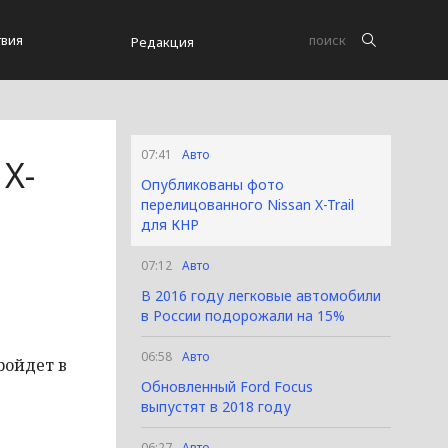
вия
Редакция
07:41
Авто
X-
Опубликованы фото
перелицованного Nissan X-Trail
для КНР‍
07:12
Авто
В 2016 году легковые автомобили
в России подорожали на 15%‍
06:58
Авто
ройдет в
Обновленный Ford Focus
выпустят в 2018 году‍
06:27
Авто