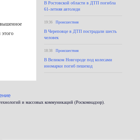
В Ростовской области в ДТП погибла
61-летняя автоледи
19:36
Происшествия
повышенное
В Череповце в ДТП пострадали шесть
 этого
человек
18:38
Происшествия
В Великом Новгороде под колесами
иномарки погиб пешеход
ение
 технологий и массовых коммуникаций (Роскомнадзор).