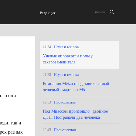
Редакция
21:54
Наука и техника
Ученые опровергли пользу
сахарозаменителя
21:28
Наука и техника
Компания Meizu представила самый
дешевый смартфон M5
ого они
19:53
Происшествия
Под Миассом‍ произошло "двойное"
ДТП. Пострадали два человека
юди, так и
19:45
Происшествия
рех разных