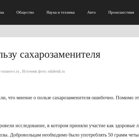
ка
Общество
Наука и техника
Авто
Происшествия
льзу сахарозаменителя
vistanews.ru , Источник фото: ediabetik.ru
и, что мнение о пользе сахарозаменителя ошибочно. Помимо эт
овели исследование, в котором приняли участие как здоровые л
зы. Добровольцам необходимо было употреблять 50 грамм четы