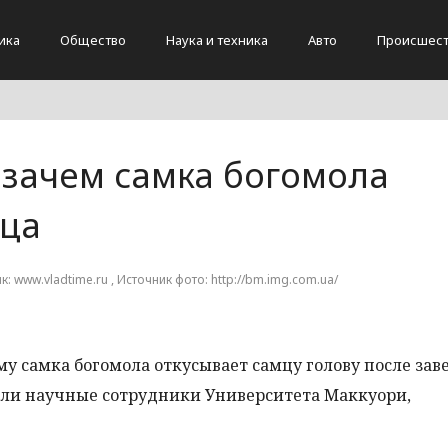
ика
Общество
Наука и техника
Авто
Происшест
 зачем самка богомола
мца
к: www.vladtime.ru , Источник фото: http://bm.img.com.ua/
у самка богомола откусывает самцу голову после за
али научные сотрудники Университета Маккуори,