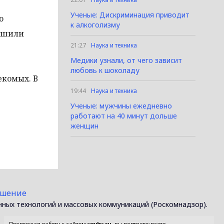
Ученые: Дискриминация приводит
ю
к алкоголизму
лишили
21:27
Наука и техника
Медики узнали, от чего зависит
любовь к шоколаду
екомых. В
19:44
Наука и техника
Ученые: мужчины ежедневно
работают на 40 минут дольше
женщин
ашение
нных технологий и массовых коммуникаций (Роскомнадзор).
Продолжая работу с сайтом
vevby.ru
, вы подтверждаете