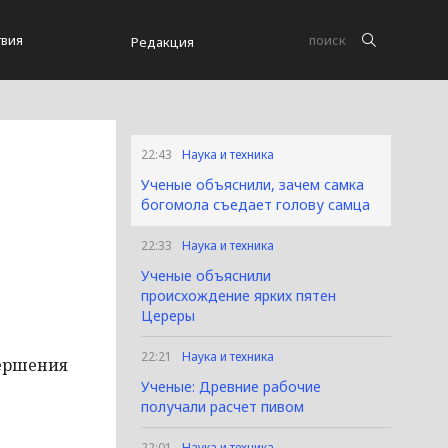
вия
Редакция
22:43
Наука и техника
Ученые объяснили, зачем самка
богомола съедает голову самца
22:33
Наука и техника
Ученые объяснили
происхождение ярких пятен
Цереры
22:21
Наука и техника
вершения
Ученые: Древние рабочие
получали расчет пивом
22:01
Наука и техника