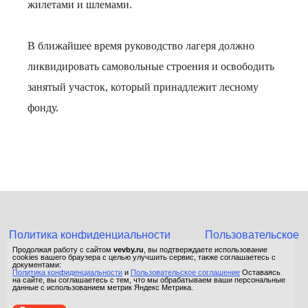
жилетами и шлемами.
В ближайшее время руководство лагеря должно
ликвидировать самовольные строения и освободить
занятый участок, который принадлежит лесному
фонду.
Политика конфиденциальности
Пользовательское
соглашение
Продолжая работу с сайтом
vevby.ru
, вы подтверждаете использование
cookies вашего браузера с целью улучшить сервис, также соглашаетесь с
© 2015-2026 Сетевое издание «Фактом». Зарегистрировано в
документами:
Политика конфиденциальности
и
Пользовательское соглашение
Оставаясь
Федеральной службе по надзору в сфере связи, информационных
на сайте, вы соглашаетесь с тем, что мы обрабатываем ваши персональные
технологий и массовых коммуникаций (Роскомнадзор).
данные с использованием метрик Яндекс Метрика.
Реестровая запись ЭЛ No ФС 77 - 67652 от 10.11.2016.