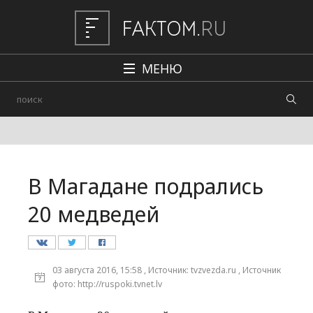
МЕНЮ
Политика
Общество
Наука и техника
В Магадане подрались
Авто
20 медведей
Происшествия
Редакция
03 августа 2016, 15:58 , Источник: tvzvezda.ru , Источник
фото: http://ruspoki.tvnet.lv