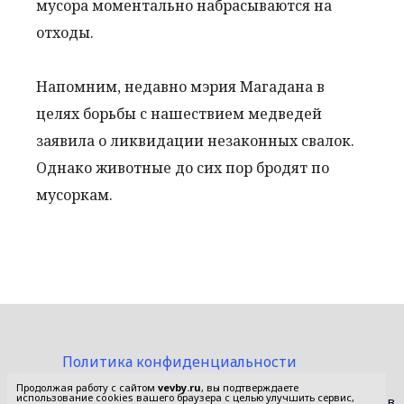
мусора моментально набрасываются на
отходы.
Напомним, недавно мэрия Магадана в
целях борьбы с нашествием медведей
заявила о ликвидации незаконных свалок.
Однако животные до сих пор бродят по
мусоркам.
Политика конфиденциальности
Пользовательское соглашение
Продолжая работу с сайтом
vevby.ru
, вы подтверждаете
использование cookies вашего браузера с целью улучшить сервис,
© 2015-2026 Сетевое издание «Фактом». Зарегистрировано в