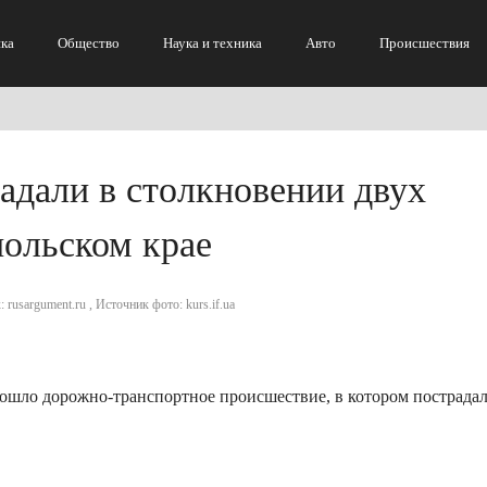
ка
Общество
Наука и техника
Авто
Происшествия
адали в столкновении двух
польском крае
 rusargument.ru , Источник фото: kurs.if.ua
изошло дорожно-транспортное происшествие, в котором пострада