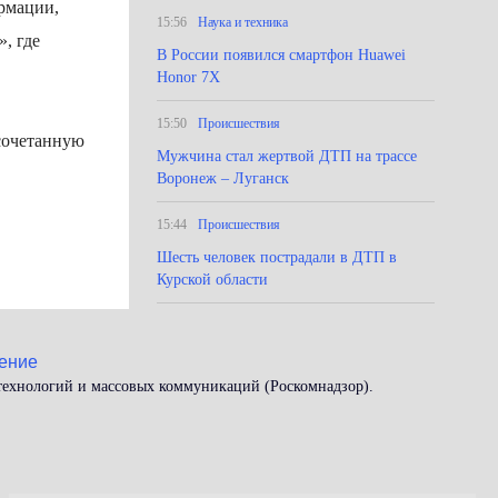
ормации,
15:56
Наука и техника
, где
В России появился смартфон Huawei
Honor 7X
15:50
Происшествия
 сочетанную
Мужчина стал жертвой ДТП на трассе
Воронеж – Луганск
15:44
Происшествия
Шесть человек пострадали в ДТП в
Курской области
ение
 технологий и массовых коммуникаций (Роскомнадзор).