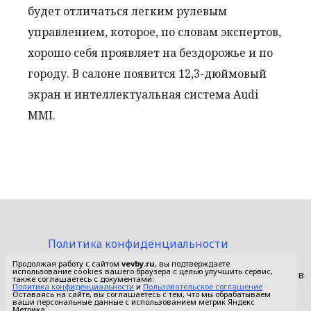
будет отличаться легким рулевым
управлением, которое, по словам экспертов,
хорошо себя проявляет на бездорожье и по
городу. В салоне появится 12,3-дюймовый
экран и интеллектуальная система Audi
MMI.
Политика конфиденциальности
Пользовательское соглашение
Продолжая работу с сайтом
vevby.ru
, вы подтверждаете
использование cookies вашего браузера с целью улучшить сервис,
© 2015-2026 Сетевое издание «Фактом». Зарегистрировано в
также соглашаетесь с документами:
Федеральной службе по надзору в сфере связи,
Политика конфиденциальности
и
Пользовательское соглашение
Оставаясь на сайте, вы соглашаетесь с тем, что мы обрабатываем
информационных технологий и массовых коммуникаций
ваши персональные данные с использованием метрик Яндекс
(Роскомнадзор).
Метрика.