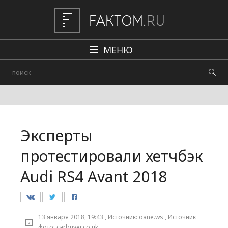
МЕНЮ
Политика
Общество
Наука и техника
Эксперты
Авто
протестировали хетчбэк
Происшествия
Audi RS4 Avant 2018
Редакция
13 января 2018, 19:43 , Источник: oane.ws , Источник
фото: carbuyer.co.uk