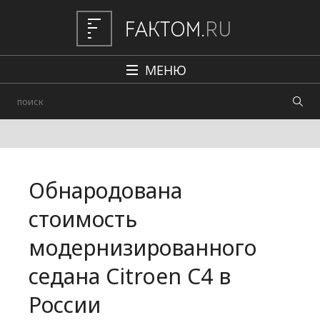
МЕНЮ
Политика
Общество
Наука и техника
Обнародована
Авто
стоимость
Происшествия
модернизированного
Редакция
седана Citroen C4 в
России