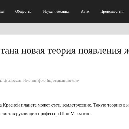
ка
Общество
Наука и техника
Авто
Происшествия
тана новая теория появления 
: vistanews.ru , Источник фото: http://content.time.com/
 Красной планете может стать землетрясение. Такую теорию в
иалистов руководил профессор Шон Макмагон.