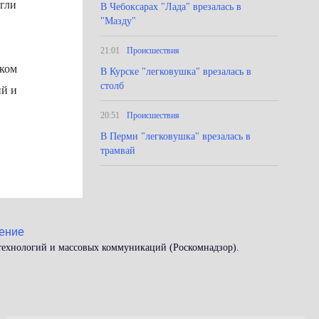
огли
В Чебоксарах "Лада" врезалась в
"Мазду"
21:01
Происшествия
иком
В Курске "легковушка" врезалась в
столб
ий и
20:51
Происшествия
В Перми "легковушка" врезалась в
трамвай
ение
 технологий и массовых коммуникаций (Роскомнадзор).