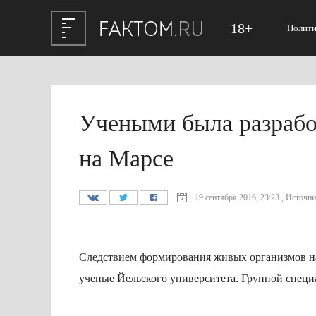
18+
Полити
Учеными была разрабо
на Марсе
19 сентября 2016, 23:23 , Источник
Следствием формирования живых организмов на
ученые Йельского университета. Группой спец