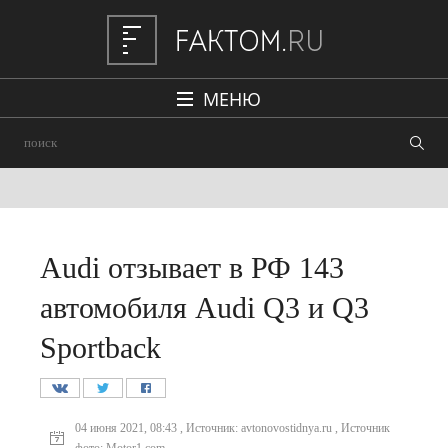
МЕНЮ
Политика
Общество
Наука и техника
Авто
Audi отзывает в РФ 143
Происшествия
автомобиля Audi Q3 и Q3
Редакция
Sportback
04 июня 2021, 08:43 , Источник: avtonovostidnya.ru , Источник