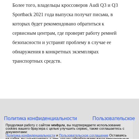
Более того, владельцы кроссоверов Audi Q3 и Q3
Sportback 2021 года выпуска получат письма, в
которых будет рекомендовано обратиться к
сервисным центрам, где проверят работу ремней
безопасности и устранят проблему в случае ее
обнаружения в конкретных экземплярах
транспортных средств.
Политика конфиденциальности
Пользовательское
соглашение
Продолжая работу с сайтом
vevby.ru
, вы подтверждаете использование
cookies вашего браузера с целью улучшить сервис, также соглашаетесь с
© 2015-2026 Сетевое издание «Фактом». Зарегистрировано в
документами:
Политика конфиденциальности
и
Пользовательское соглашение
Оставаясь
Федеральной службе по надзору в сфере связи, информационных
на сайте, вы соглашаетесь с тем, что мы обрабатываем ваши персональные