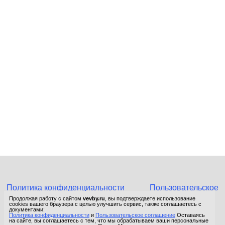
Политика конфиденциальности
Пользовательское
соглашение
Продолжая работу с сайтом
vevby.ru
, вы подтверждаете использование
cookies вашего браузера с целью улучшить сервис, также соглашаетесь с
© 2015-2026 Сетевое издание «Фактом». Зарегистрировано в
документами:
Политика конфиденциальности
и
Пользовательское соглашение
Оставаясь
Федеральной службе по надзору в сфере связи, информационных
на сайте, вы соглашаетесь с тем, что мы обрабатываем ваши персональные