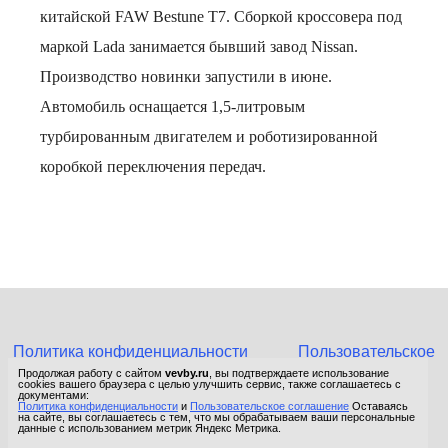
китайской FAW Bestune T7. Сборкой кроссовера под
маркой Lada занимается бывший завод Nissan.
Производство новинки запустили в июне.
Автомобиль оснащается 1,5-литровым
турбированным двигателем и роботизированной
коробкой переключения передач.
Политика конфиденциальности
Пользовательское
соглашение
Продолжая работу с сайтом
vevby.ru
, вы подтверждаете использование
cookies вашего браузера с целью улучшить сервис, также соглашаетесь с
© 2015-2026 Сетевое издание «Фактом». Зарегистрировано в
документами:
Политика конфиденциальности
и
Пользовательское соглашение
Оставаясь
Федеральной службе по надзору в сфере связи, информационных
на сайте, вы соглашаетесь с тем, что мы обрабатываем ваши персональные
технологий и массовых коммуникаций (Роскомнадзор).
данные с использованием метрик Яндекс Метрика.
Реестровая запись ЭЛ No ФС 77 - 67652 от 10.11.2016.