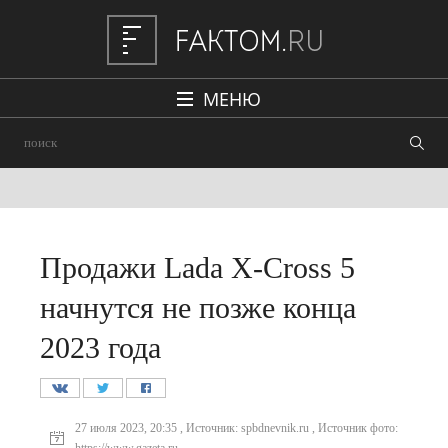
МЕНЮ
Политика
Общество
Наука и техника
Авто
Продажи Lada X-Cross 5
Происшествия
начнутся не позже конца
Редакция
2023 года
27 июля 2023, 20:35 , Источник: spbdnevnik.ru , Источник фото: