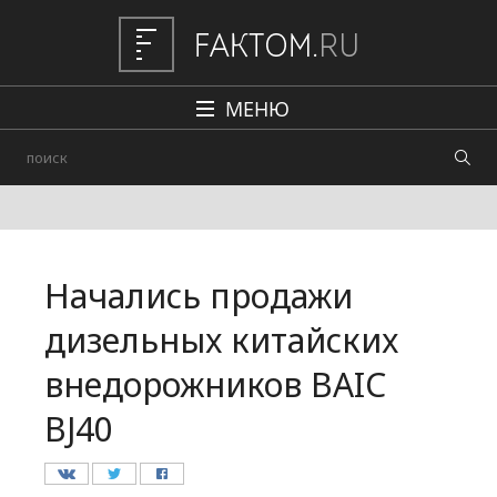
МЕНЮ
Политика
Общество
Наука и техника
Начались продажи
Авто
дизельных китайских
Происшествия
внедорожников BAIC
Редакция
BJ40