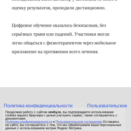
оценку результатов, проходили дистанционно.
Цифровое обучение оказалось безопасным, без
серьёзных травм или падений. Участники могли
легко общаться с физиотерапевтом через мобильное
приложение на протяжении всего лечения.
Политика конфиденциальности
Пользовательское
соглашение
Продолжая работу с сайтом
vevby.ru
, вы подтверждаете использование
cookies вашего браузера с целью улучшить сервис, также соглашаетесь с
© 2015-2026 Сетевое издание «Фактом». Зарегистрировано в
документами:
Политика конфиденциальности
и
Пользовательское соглашение
Оставаясь
Федеральной службе по надзору в сфере связи, информационных
на сайте, вы соглашаетесь с тем, что мы обрабатываем ваши персональные
технологий и массовых коммуникаций (Роскомнадзор).
данные с использованием метрик Яндекс Метрика.