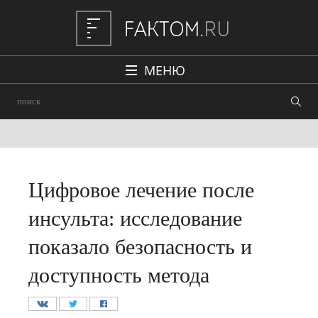
МЕНЮ
Политика
Общество
Наука и техника
Авто
Цифровое лечение после
Происшествия
инсульта: исследование
Редакция
показало безопасность и
доступность метода