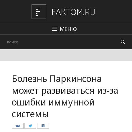
МЕНЮ
Политика
Общество
Наука и техника
Болезнь Паркинсона
Авто
может развиваться из-за
Происшествия
ошибки иммунной
Редакция
системы