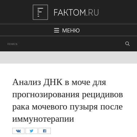
МЕНЮ
Политика
Общество
Наука и техника
Авто
Анализ ДНК в моче для
Происшествия
прогнозирования рецидивов
Редакция
рака мочевого пузыря после
иммунотерапии