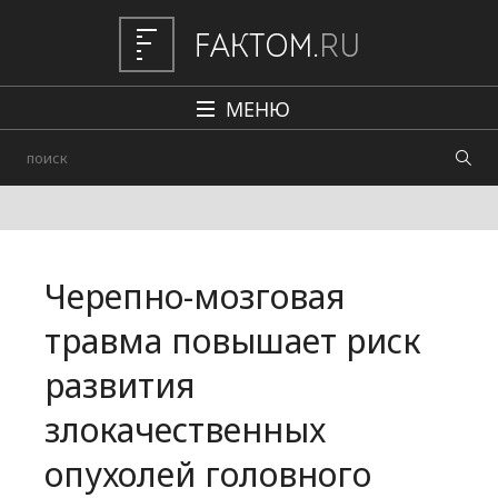
МЕНЮ
Политика
Общество
Наука и техника
Черепно-мозговая
Авто
травма повышает риск
Происшествия
развития
Редакция
злокачественных
опухолей головного