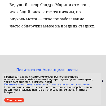
Ведущий автор Сандро Марини отметил,
что общий риск остается низким, но
опухоль мозга — тяжелое заболевание,
часто обнаруживаемое на поздних стадиях.
Политика конфиденциальности
Пользовательское соглашение
Продолжая работу с сайтом
vevby.ru
, вы подтверждаете
использование cookies вашего браузера с целью улучшить сервис,
© 2015-2026 Сетевое издание «Фактом». Зарегистрировано в
также соглашаетесь с документами:
Федеральной службе по надзору в сфере связи,
Политика конфиденциальности
и
Пользовательское соглашение
Оставаясь на сайте, вы соглашаетесь с тем, что мы обрабатываем
информационных технологий и массовых коммуникаций
ваши персональные данные с использованием метрик Яндекс
(Роскомнадзор).
Метрика.
Реестровая запись ЭЛ No ФС 77 - 67652 от 10.11.2016.
Согласен