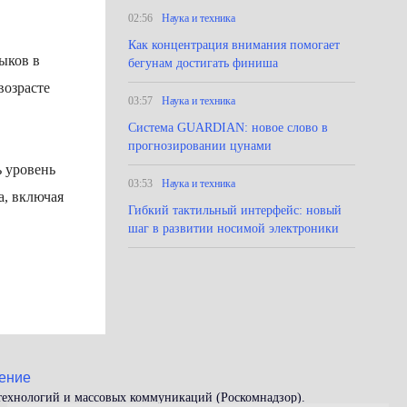
02:56
Наука и техника
Как концентрация внимания помогает
ыков в
бегунам достигать финиша
возрасте
03:57
Наука и техника
Система GUARDIAN: новое слово в
прогнозировании цунами
ь уровень
03:53
Наука и техника
а, включая
Гибкий тактильный интерфейс: новый
шаг в развитии носимой электроники
ение
 технологий и массовых коммуникаций (Роскомнадзор).