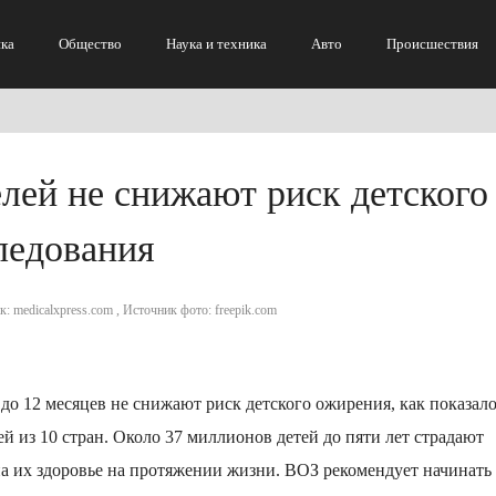
ка
Общество
Наука и техника
Авто
Происшествия
лей не снижают риск детского
ледования
к: medicalxpress.com , Источник фото: freepik.com
о 12 месяцев не снижают риск детского ожирения, как показал
ей из 10 стран. Около 37 миллионов детей до пяти лет страдают
а их здоровье на протяжении жизни. ВОЗ рекомендует начинать