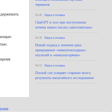
терминов
выдерживать
04:40
Наука и техника
ChatGPT и эссе при поступлении:
почему важно писать самостоятельно
омощью
04:36
Наука и техника
тью.
Новый подход к лечению рака:
превращение «иммунохолодных»
опухолей в «иммуногорячие»
 время
04:35
Наука и техника
Плохой сон ускоряет старение мозга:
результаты масштабного исследования
ение