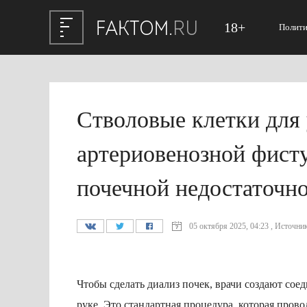
18+
Полити
Стволовые клетки для
артериовенозной фисту
почечной недостаточн
05 октября 2025, 04:23 , Источник
Чтобы сделать диализ почек, врачи создают со
руке. Это стандартная процедура, которая прово