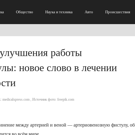
ка
Общество
Наука и техника
Авто
Происшествия
 улучшения работы
лы: новое слово в лечении
ости
: medicalxpress.com , Источник фото: freepik.com
единение между артерией и веной — артериовенозную фистулу, о
дится во всём мире.