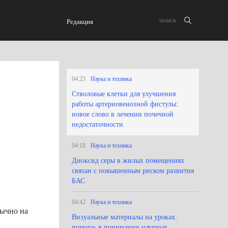
Редакция
04:23
Наука и техника
Стволовые клетки для улучшения
работы артериовенозной фистулы:
новое слово в лечении почечной
недостаточности
04:18
Наука и техника
Диоксид серы в жилых помещениях
связан с повышенным риском развития
БАС
04:42
Наука и техника
бычно на
Визуальные материалы на уроках:
помощь в понимании научных