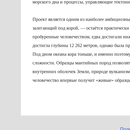
морского дна и процессы, управляющие тектони
Проект является одним из наиболее амбициозн
залегающий под корой, — остаётся практически
пробуренные человечеством, едва достигали ни
достигла глубины 12 262 метров, однако была п
Под дном океана кора тоньше, и именно поэтому
сложности. Образцы мантийных пород позволят
внутренних оболочек Земли, природе вулканизма
человечество впервые получит «живые» образцы 
Пол