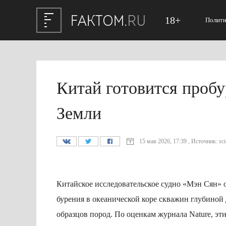
18+
Полити
Китай готовится пробу
Земли
15 мая 2026, 17:39 , Источник: sci
Китайское исследовательское судно «Мэн Сян» 
бурения в океанической коре скважин глубиной
образцов пород. По оценкам журнала Nature, э