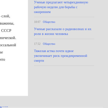
Ученые предлагают четырехдневную
рабочую неделю для борьбы с
ожирением
 слой,
18:07
Общество
кважины,
Ученые рассказали о радиоволнах и их
 в СССР
роли в жизни человека
анической.
17:52
Общество
лоссальной
Тяжелая астма почти вдвое
ве
увеличивает риск преждевременной
что
смерти
ение