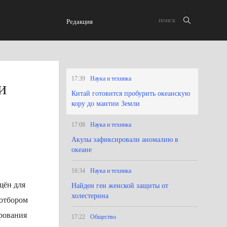
Редакция
17:39
Наука и техника
и
Китай готовится пробурить океанскую
кору до мантии Земли
17:08
Наука и техника
Акулы зафиксировали аномалию в
океане
16:34
Наука и техника
щён для
Найден ген женской защиты от
холестерина
 отбором
рования
17:22
Общество