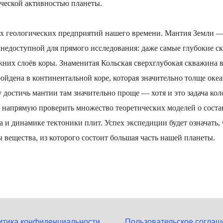
ческой активностью планеты.
ых геологических предприятий нашего времени. Мантия Земли —
 недоступной для прямого исследования: даже самые глубокие с
жних слоёв коры. Знаменитая Кольская сверхглубокая скважина
ройдена в континентальной коре, которая значительно толще оке
 достичь мантии там значительно проще — хотя и это задача ко
 напрямую проверить множество теоретических моделей о соста
 и динамике тектоники плит. Успех экспедиции будет означать, 
вещества, из которого состоит большая часть нашей планеты.
итика конфиденциальности
Пользовательское соглаш