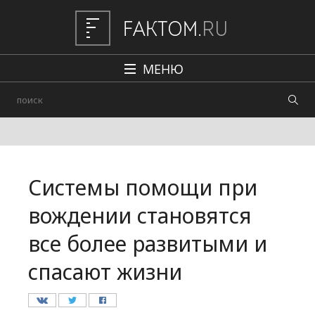
МЕНЮ
Политика
Общество
Наука и техника
Системы помощи при
Авто
вождении становятся
Происшествия
все более развитыми и
Редакция
спасают жизни