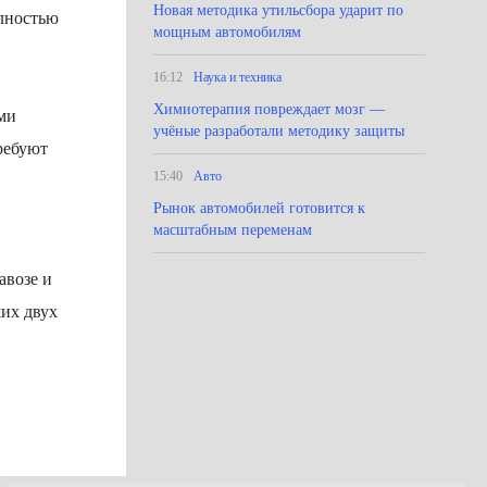
Новая методика утильсбора ударит по
олностью
мощным автомобилям
16:12
Наука и техника
Химиотерапия повреждает мозг —
ми
учёные разработали методику защиты
ребуют
15:40
Авто
Рынок автомобилей готовится к
масштабным переменам
авозе и
их двух