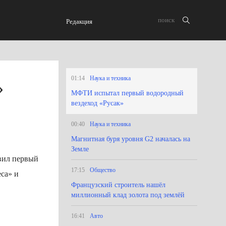
Редакция
01:14
Наука и техника
»
МФТИ испытал первый водородный
вездеход «Русак»
00:40
Наука и техника
Магнитная буря уровня G2 началась на
Земле
вил первый
17:15
Общество
еса» и
Французский строитель нашёл
миллионный клад золота под землёй
16:41
Авто