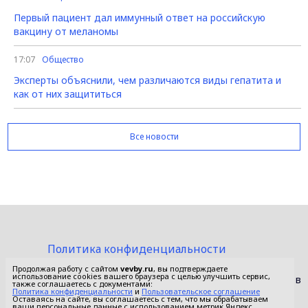
Первый пациент дал иммунный ответ на российскую
вакцину от меланомы
17:07
Общество
Эксперты объяснили, чем различаются виды гепатита и
как от них защититься
Все новости
Политика конфиденциальности
Пользовательское соглашение
Продолжая работу с сайтом
vevby.ru
, вы подтверждаете
использование cookies вашего браузера с целью улучшить сервис,
© 2015-2026 Сетевое издание «Фактом». Зарегистрировано в
также соглашаетесь с документами:
Федеральной службе по надзору в сфере связи,
Политика конфиденциальности
и
Пользовательское соглашение
Оставаясь на сайте, вы соглашаетесь с тем, что мы обрабатываем
информационных технологий и массовых коммуникаций
ваши персональные данные с использованием метрик Яндекс