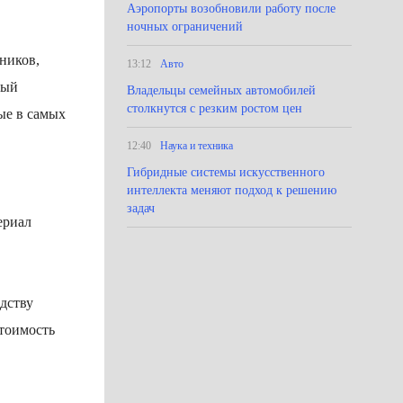
Аэропорты возобновили работу после
ночных ограничений
ников,
13:12
Авто
вый
Владельцы семейных автомобилей
столкнутся с резким ростом цен
ые в самых
12:40
Наука и техника
Гибридные системы искусственного
интеллекта меняют подход к решению
задач
ериал
дству
стоимость