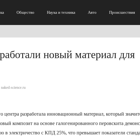
ка
Общество
Наука и техника
Авто
Происшествия
работали новый материал для
 naked-science.ru
го центра разработала инновационный материал, который значит
овый композит на основе галогенированного перовскита демон
ю в электричество с КПД 25%, что превышает показатели станд