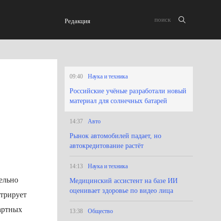
Редакция
09:40
Наука и техника
Российские учёные разработали новый
материал для солнечных батарей
14:37
Авто
Рынок автомобилей падает, но
автокредитование растёт
14:13
Наука и техника
ельно
Медицинский ассистент на базе ИИ
оценивает здоровье по видео лица
стрирует
артных
13:38
Общество