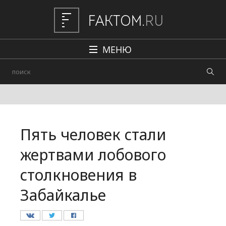
МЕНЮ
Политика
Общество
Наука и техника
Пять человек стали
Авто
жертвами лобового
Происшествия
столкновения в
Редакция
Забайкалье