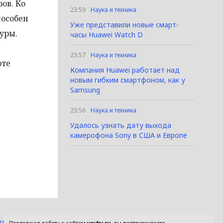
ов. Ко
23:59
Наука и техника
пособен
Уже представили новые смарт-
уры.
часы Huawei Watch D
23:57
Наука и техника
оте
Компания Huawei работает над
новым гибким смартфоном, как у
Samsung
23:56
Наука и техника
Удалось узнать дату выхода
камерофона Sony в США и Европе
ашение
Продолжая работу с сайтом
vevby.ru
, вы подтверждаете