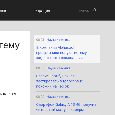
вия
Редакция
00:03
Наука и техника
стему
В компании Alphacool
представили новую систему
жидкостного охлаждения
00:01
Наука и техника
Сервис Spotify начнет
тестировать видеосервис,
похожий на TikTok
зывается
00:00
Наука и техника
Смартфон Galaxy A 13 4G получит
четвертый модуль камеры