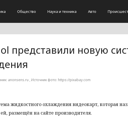
ика
Общество
Наука и техника
Авто
Происшест
ool представили новую си
дения
чник: anonsens.ru , Источник фото: https://pixabay.com
тема жидкостного охлаждения видеокарт, которая на
х ей, размещён на сайте производителя.