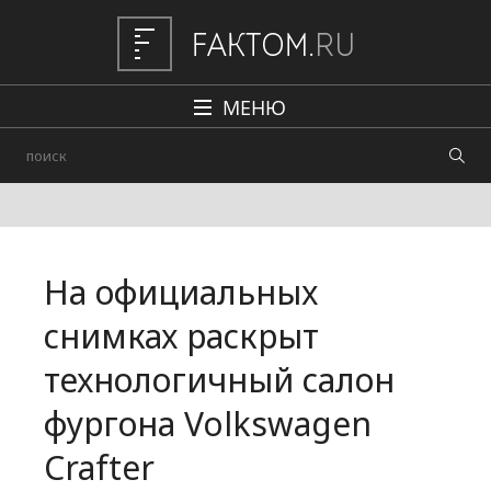
МЕНЮ
Политика
Общество
Наука и техника
На официальных
Авто
снимках раскрыт
Происшествия
технологичный салон
Редакция
фургона Volkswagen
Crafter