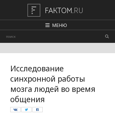
МЕНЮ
Политика
Общество
Наука и техника
Исследование
Авто
синхронной работы
Происшествия
мозга людей во время
Редакция
общения