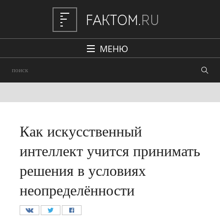
МЕНЮ
Политика
Общество
Наука и техника
Авто
Как искусственный
Происшествия
интеллект учится принимать
Редакция
решения в условиях
неопределённости